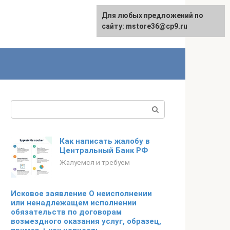
Для любых предложений по
сайту: mstore36@cp9.ru
Поиск:
Как написать жалобу в
Центральный Банк РФ
Жалуемся и требуем
Исковое заявление О неисполнении
или ненадлежащем исполнении
обязательств по договорам
возмездного оказания услуг, образец,