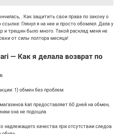
ончилась, . Как защитить свои права по закону о
 ссылке: Глянул я на нее и просто обомлел. Дела у
р и трещин было много. Такой расклад меня не
совки от силы полтора месяца!
ari — Как я делала возврат по
в.
акции: 1) обмен без проблем.
агазинов kari предоставляет 60 дней на обмен,
инам она не подошла.
ко надлежащего качества при отсутствии следов
 обувь.