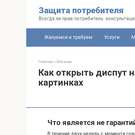
Перейти
Защита потребителя
к
контенту
Всегда ли прав потребитель: консультац
Жалуемся и требуем
Услуги
М
Главная
»
Магазин
Как открыть диспут на
картинках
Что является не гарант
В течение двух недель с момента со