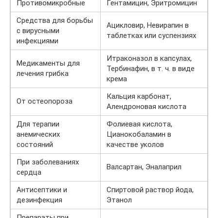
Противомикробные
Гентамицин, Эритромицин
Средства для борьбы
Ацикловир, Невирапин в
с вирусными
таблетках или суспензиях
инфекциями
Итраконазол в капсулах,
Медикаменты для
Тербинафин, в т. ч. в виде
лечения грибка
крема
Кальция карбонат,
От остеопороза
Алендроновая кислота
Для терапии
Фолиевая кислота,
анемических
Цианокобаламин в
состояний
качестве уколов
При заболеваниях
Валсартан, Эналаприл
сердца
Антисептики и
Спиртовой раствор йода,
дезинфекция
Этанол
Препараты при