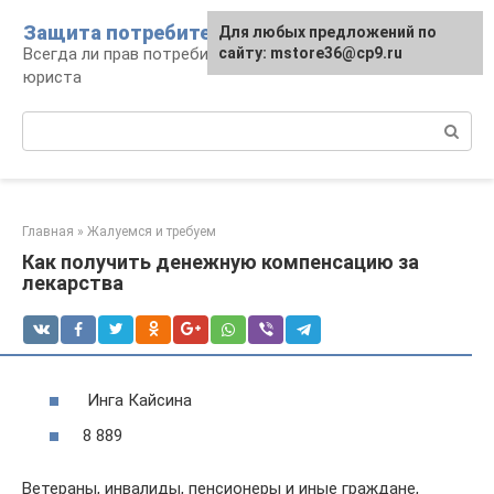
Перейти
Защита потребителя
Для любых предложений по
к
Всегда ли прав потребитель: консультации
сайту: mstore36@cp9.ru
контенту
юриста
Поиск:
Главная
»
Жалуемся и требуем
Как получить денежную компенсацию за
лекарства
Инга Кайсина
8 889
Ветераны, инвалиды, пенсионеры и иные граждане,