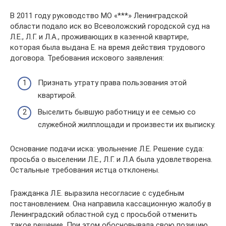
В 2011 году руководство МО «***» Ленинградской
области подало иск во Всеволожский городской суд на
Л.Е., Л.Г. и Л.А., проживающих в казенной квартире,
которая была выдана Е. на время действия трудового
договора. Требования искового заявления:
Признать утрату права пользования этой
квартирой.
Выселить бывшую работницу и ее семью со
служебной жилплощади и произвести их выписку.
Основание подачи иска: увольнение Л.Е. Решение суда:
просьба о выселении Л.Е., Л.Г. и Л.А была удовлетворена.
Остальные требования истца отклонены.
Гражданка Л.Е. выразила несогласие с судебным
постановлением. Она направила кассационную жалобу в
Ленинградский областной суд с просьбой отменить
такое решение. При этом обосновывала свою позицию