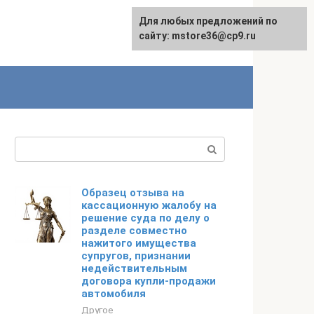
Для любых предложений по
сайту: mstore36@cp9.ru
Поиск:
Образец отзыва на
кассационную жалобу на
решение суда по делу о
разделе совместно
нажитого имущества
супругов, признании
недействительным
договора купли-продажи
автомобиля
Другое