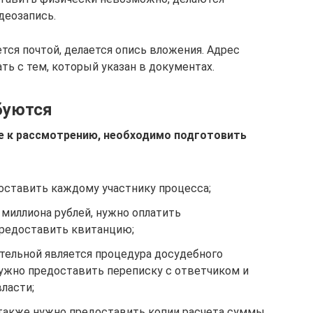
деозапись.
ется почтой, делается опись вложения. Адрес
ть с тем, который указан в документах.
буются
ие к рассмотрению, необходимо подготовить
оставить каждому участнику процесса;
миллиона рублей, нужно оплатить
предоставить квитанцию;
тельной является процедура досудебного
нужно предоставить переписку с ответчиком и
ласти;
также нужно предоставить копии расчета суммы