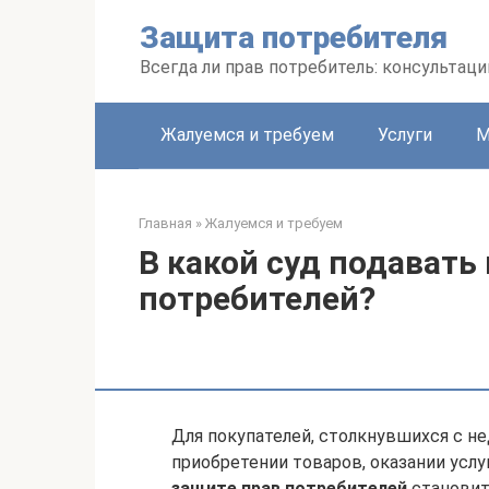
Перейти
Защита потребителя
к
контенту
Всегда ли прав потребитель: консультац
Жалуемся и требуем
Услуги
М
Главная
»
Жалуемся и требуем
В какой суд подавать
потребителей?
Для покупателей, столкнувшихся с 
приобретении товаров, оказании услу
защите прав потребителей
становит