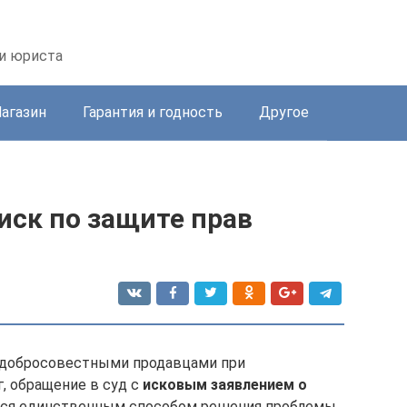
ии юриста
агазин
Гарантия и годность
Другое
 иск по защите прав
недобросовестными продавцами при
г, обращение в суд с
исковым заявлением о
ся единственным способом решения проблемы.